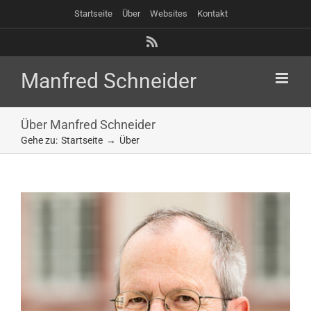
Zum
Startseite
Über
Websites
Kontakt
Inhalt
springen
Rss
Über Manfred Schneider
Gehe zu:
Startseite
Über