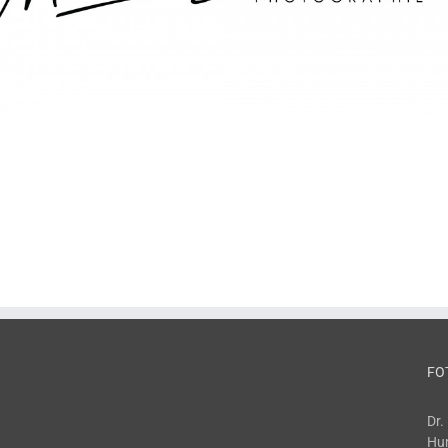
FO
Dr.
Hum